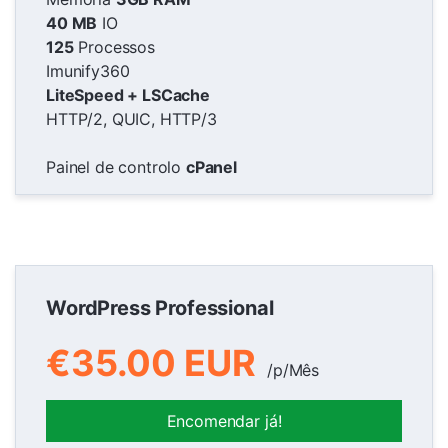
40 MB
IO
125
Processos
Imunify360
LiteSpeed + LSCache
HTTP/2, QUIC, HTTP/3
Painel de controlo
cPanel
WordPress Professional
€35.00 EUR
/p/Mês
Encomendar já!