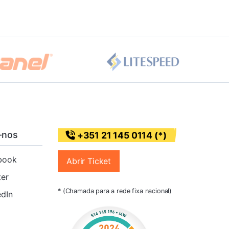
-nos
+351 21 145 0114 (*)
book
Abrir Ticket
ter
* (Chamada para a rede fixa nacional)
edIn