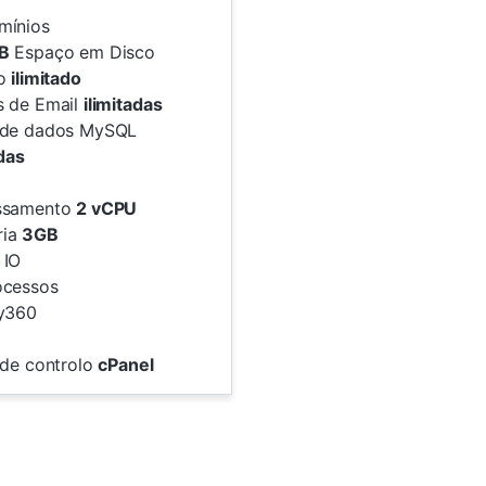
ínios
B
Espaço em Disco
go
ilimitado
s de Email
ilimitadas
 de dados MySQL
adas
ssamento
2 vCPU
ria
3GB
IO
cessos
fy360
 de controlo
cPanel