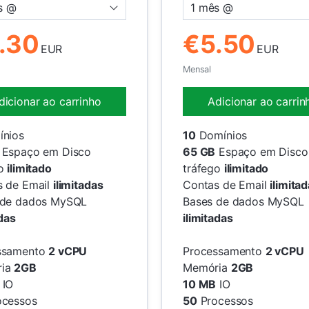
s @
1 mês @
.30
€5.50
EUR
EUR
Mensal
dicionar ao carrinho
Adicionar ao carrin
nios
10
Domínios
Espaço em Disco
65 GB
Espaço em Disco
go
ilimitado
tráfego
ilimitado
s de Email
ilimitadas
Contas de Email
ilimita
 de dados MySQL
Bases de dados MySQL
adas
ilimitadas
ssamento
2 vCPU
Processamento
2 vCPU
ria
2GB
Memória
2GB
IO
10 MB
IO
cessos
50
Processos