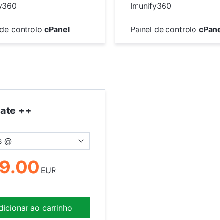
fy360
Imunify360
 de controlo
cPanel
Painel de controlo
cPane
mate ++
s @
9.00
EUR
dicionar ao carrinho