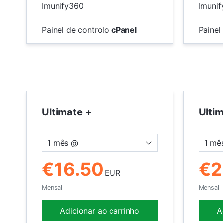
Imunify360
Imuni
Painel de controlo
cPanel
Painel
Ultimate +
Ulti
1 mês @
1 mê
€16.50
€2
EUR
Mensal
Mensal
Adicionar ao carrinho
A