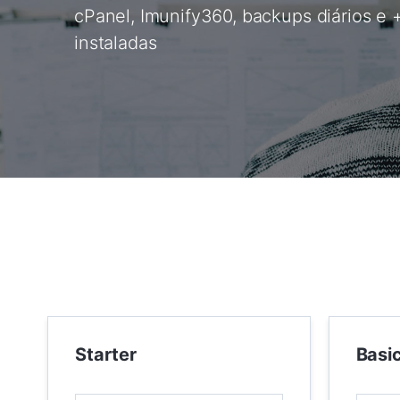
cPanel, Imunify360, backups diários e 
instaladas
Starter
Basi