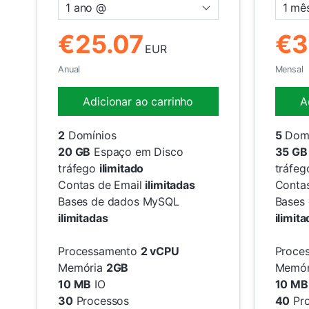
1 ano @
1 mê
€25.07
€3
EUR
Anual
Mensal
Adicionar ao carrinho
A
2
Domínios
5
Domí
20 GB
Espaço em Disco
35 GB
tráfego
ilimitado
tráfe
Contas de Email
ilimitadas
Conta
Bases de dados MySQL
Bases
ilimitadas
ilimit
Processamento
2 vCPU
Proce
Memória
2GB
Memó
10 MB
IO
10 MB
30
Processos
40
Pro