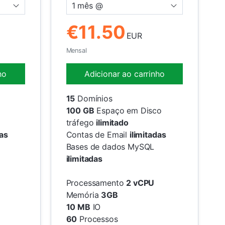
1 mês @
€11.50
EUR
Mensal
ho
Adicionar ao carrinho
15
Domínios
100 GB
Espaço em Disco
tráfego
ilimitado
das
Contas de Email
ilimitadas
Bases de dados MySQL
ilimitadas
Processamento
2 vCPU
Memória
3GB
10 MB
IO
60
Processos