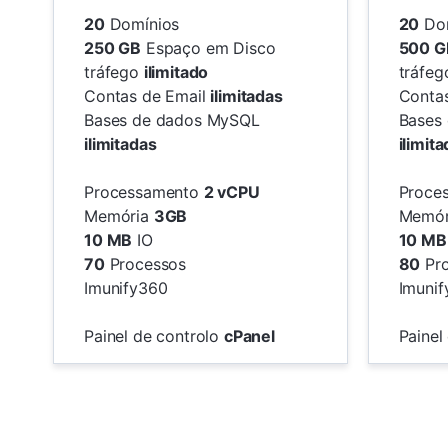
20
Domínios
20
Dom
250 GB
Espaço em Disco
500 G
tráfego
ilimitado
tráfe
Contas de Email
ilimitadas
Conta
Bases de dados MySQL
Bases
ilimitadas
ilimit
Processamento
2 vCPU
Proce
Memória
3GB
Memó
10 MB
IO
10 MB
70
Processos
80
Pro
Imunify360
Imuni
Painel de controlo
cPanel
Painel