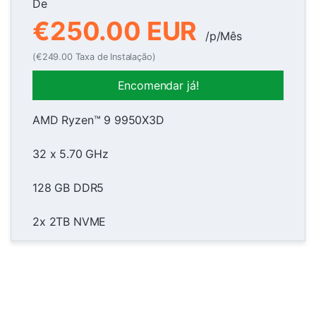
De
€250.00 EUR
/p/Mês
(€249.00 Taxa de Instalação)
Encomendar já!
AMD Ryzen™ 9 9950X3D
32 x 5.70 GHz
128 GB DDR5
2x 2TB NVME