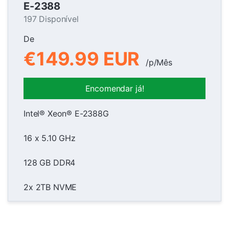
E-2388
197 Disponível
De
€149.99 EUR
/p/Mês
Encomendar já!
Intel® Xeon® E-2388G
16 x 5.10 GHz
128 GB DDR4
2x 2TB NVME