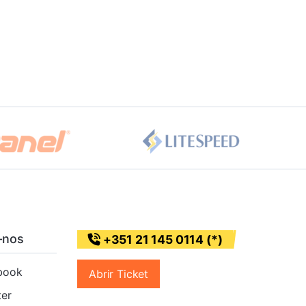
-nos
+351 21 145 0114 (*)
book
Abrir Ticket
ter