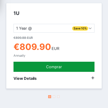
1U
1 Year @
Save 10%
€899.88 EUR
€809.90
EUR
Annually
Comprar
View Details