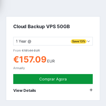
Cloud Backup VPS 50GB
1 Year @
Save 13%
From
€181.44 EUR
€157.09
EUR
Annually
Comprar Agora
View Details